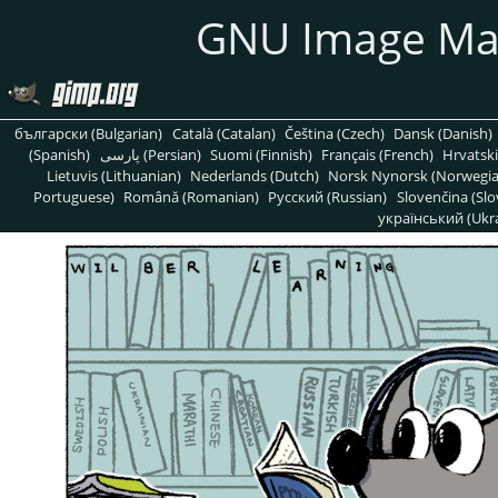
GNU Image Ma
български (Bulgarian)
Català (Catalan)
Čeština (Czech)
Dansk (Danish)
(Spanish)
پارسی (Persian)
Suomi (Finnish)
Français (French)
Hrvatski
Lietuvis (Lithuanian)
Nederlands (Dutch)
Norsk Nynorsk (Norwegi
Portuguese)
Română (Romanian)
Pусский (Russian)
Slovenčina (Slo
український (Ukra