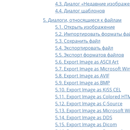
4.3. Диалог
«
Недавние изображе
4.4. Диалог шаблонов
5. Диалоги, относящиеся к файлам
5.1. Открыть изображение
5.2. Импортировать форматы фа
5.3. Сохранить файл
5.4. Экспортировать файл
5.5. Экспорт форматов файлов
5.6. Export Image as ASCII Art
5.7. Export Image as Microsoft W
5.8. Export Image as AVIF
5.9. Export Image as BMP
5.10. Export Image as KiSS CEL
5.11. Export Image as Colored HTM
5.12. Export Image as C-Source
5.13. Export Image as Microsoft 
5.14. Export Image as DDS
5.15. Export Image as Dicom