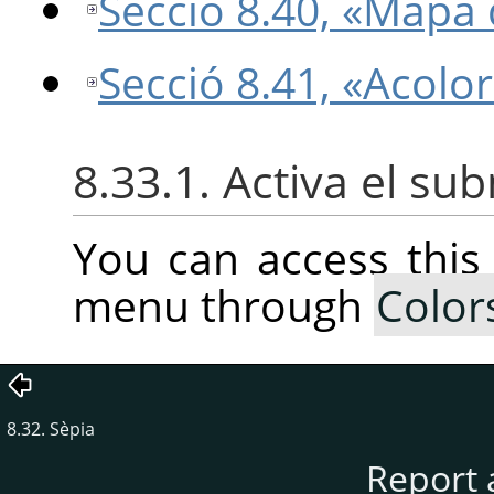
Secció 8.40, «Mapa 
Secció 8.41, «Acolo
8.33.1. Activa el s
You can access thi
menu through
Color
8.32. Sèpia
Report 