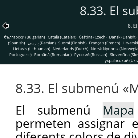
8.33. El 
8. E
български (Bulgarian)
Català (Catalan)
Čeština (Czech)
Dansk (Danish)
(Spanish)
پارسی (Persian)
Suomi (Finnish)
Français (French)
Hrvatski
Lietuvis (Lithuanian)
Nederlands (Dutch)
Norsk Nynorsk (Norwegi
Portuguese)
Română (Romanian)
Pусский (Russian)
Slovenčina (Slo
український (Ukra
8.33. El submenú
«
M
El submenú
Mapa
permeten assignar e
diferents colors de d