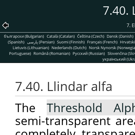
7.40. 
7. 
български (Bulgarian)
Català (Catalan)
Čeština (Czech)
Dansk (Danish)
(Spanish)
پارسی (Persian)
Suomi (Finnish)
Français (French)
Hrvatski
Lietuvis (Lithuanian)
Nederlands (Dutch)
Norsk Nynorsk (Norwegi
Portuguese)
Română (Romanian)
Pусский (Russian)
Slovenčina (Slo
український (Ukra
7.40. Llindar alfa
The
Threshold Alp
semi-transparent area
completely transpar