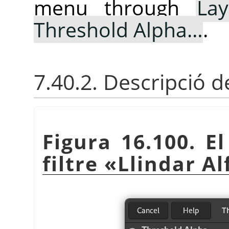
menu through
Lay
Threshold Alpha…
.
7.40.2. Descripció d
Figura 16.100. El
filtre
«
Llindar Al