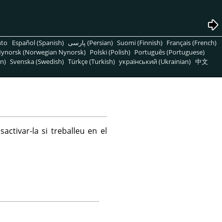
nto
Español (Spanish)
پارسی (Persian)
Suomi (Finnish)
Français (French)
ynorsk (Norwegian Nynorsk)
Polski (Polish)
Português (Portuguese)
n)
Svenska (Swedish)
Türkçe (Turkish)
український (Ukrainian)
中文
sactivar-la si treballeu en el