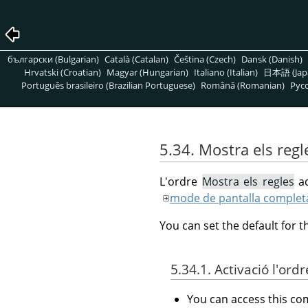
български (Bulgarian)
Català (Catalan)
Čeština (Czech)
Dansk (Danish)
Hrvatski (Croatian)
Magyar (Hungarian)
Italiano (Italian)
日本語 (Jap
Português brasileiro (Brazilian Portuguese)
Română (Romanian)
Pусс
5.34. Mostra els regl
L'ordre
Mostra els regles
ac
mode de pantalla complet
You can set the default for t
5.34.1. Activació l'ordr
You can access this 