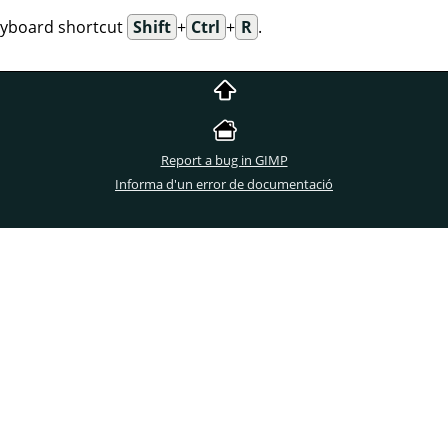
eyboard shortcut
Shift
+
Ctrl
+
R
.
Report a bug in GIMP
Informa d'un error de documentació