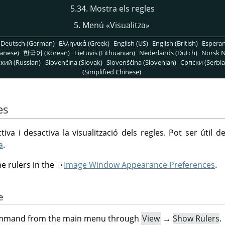
5.34. Mostra els regles
5. Menú
«
Visualitza
»
Deutsch (German)
Ελληνικά (Greek)
English (US)
English (British)
Espera
anese)
한국어 (Korean)
Lietuvis (Lithuanian)
Nederlands (Dutch)
Norsk N
кий (Russian)
Slovenčina (Slovak)
Slovenščina (Slovenian)
Српски (Serbia
(Simplified Chinese)
es
tiva i desactiva la visualització dels regles. Pot ser útil de
a
.
he rulers in the
Image Window Appearance Preferences
.
e
command from the main menu through
View
→
Show Rulers
.