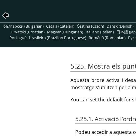
български (Bulgarian)
Català (Catalan)
Čeština (Czech)
Dansk (Danish)
Hrvatski (Croatian)
Magyar (Hungarian)
Italiano (Italian)
日本語 (Jap
Português brasileiro (Brazilian Portuguese)
Română (Romanian)
Pусс
5.25. Mostra els pun
Aquesta ordre activa i desa
mostratge s'utilitzen per a 
You can set the default for 
5.25.1. Activació l'ordr
Podeu accedir a aquesta o