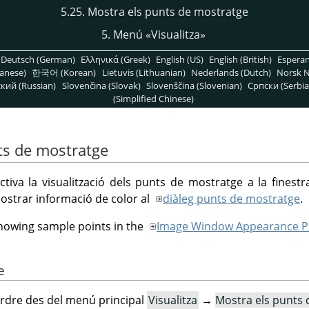
5.25. Mostra els punts de mostratge
5. Menú
«
Visualitza
»
Deutsch (German)
Ελληνικά (Greek)
English (US)
English (British)
Espera
anese)
한국어 (Korean)
Lietuvis (Lithuanian)
Nederlands (Dutch)
Norsk N
кий (Russian)
Slovenčina (Slovak)
Slovenščina (Slovenian)
Српски (Serbia
(Simplified Chinese)
ts de mostratge
ctiva la visualització dels punts de mostratge a la finestr
mostrar informació de color al
diàleg punts de mostratge
.
showing sample points in the
Image Window Appearance P
e
rdre des del menú principal
Visualitza
→
Mostra els punts