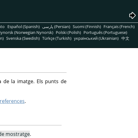
nto
Español (Spanish)
پارسی (Persian)
Suomi (Finnish)
Français (French)
ynorsk (Norwegian Nynorsk)
Polski (Polish)
Português (Portuguese)
n)
Svenska (Swedish)
Türkçe (Turkish)
український (Ukrainian)
中文
a de la imatge. Els punts de
references
.
 de mostratge
.