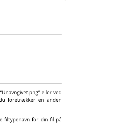
“
Unavngivet.png
”
eller ved
s du foretrækker en anden
filtypenavn for din fil på