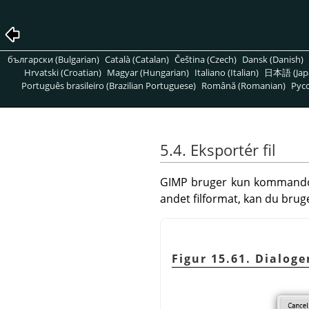
български (Bulgarian)
Català (Catalan)
Čeština (Czech)
Dansk (Danish)
Hrvatski (Croatian)
Magyar (Hungarian)
Italiano (Italian)
日本語 (Jap
Português brasileiro (Brazilian Portuguese)
Română (Romanian)
Pусс
5.4. Eksportér fil
GIMP
bruger kun kommandoen 
andet filformat, kan du br
Figur 15.61. Dialoge