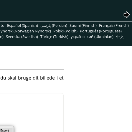
nto
Español (Spanish)
پارسی (Persian)
Suomi (Finnish)
Français (French)
ynorsk (Norwegian Nynorsk)
Polski (Polish)
Português (Portuguese)
n)
Svenska (Swedish)
Türkçe (Turkish)
український (Ukrainian)
中文
 skal bruge dit billede i et