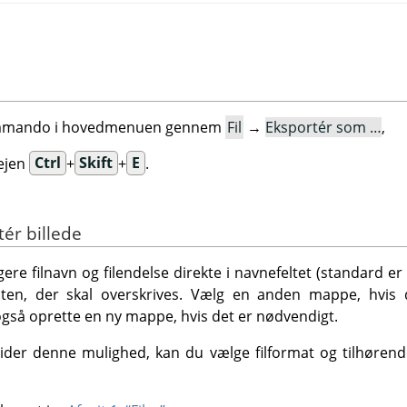
kommando i hovedmenuen gennem
Fil
→
Eksportér som …
,
ejen
Ctrl
+
Skift
+
E
.
tér billede
gere filnavn og filendelse direkte i navnefeltet (standard er
isten, der skal overskrives. Vælg en anden mappe, hvi
også oprette en ny mappe, hvis det er nødvendigt.
ider denne mulighed, kan du vælge filformat og tilhørende 