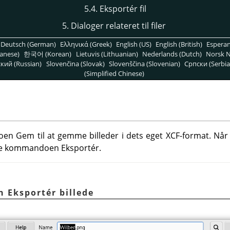
5.4. Eksportér fil
5. Dialoger relateret til filer
Deutsch (German)
Ελληνικά (Greek)
English (US)
English (British)
Espera
anese)
한국어 (Korean)
Lietuvis (Lithuanian)
Nederlands (Dutch)
Norsk N
кий (Russian)
Slovenčina (Slovak)
Slovenščina (Slovenian)
Српски (Serbia
(Simplified Chinese)
Gem til at gemme billeder i dets eget XCF-format. Når du
uge kommandoen Eksportér.
n Eksportér billede