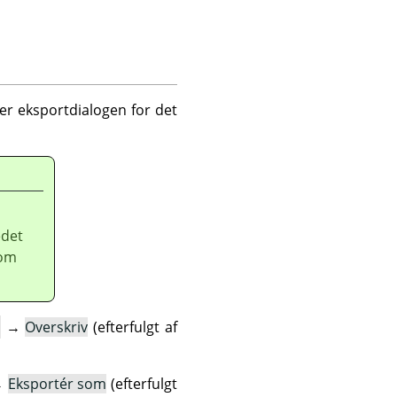
er eksportdialogen for det
edet
 om
→
Overskriv
(efterfulgt af
→
Eksportér som
(efterfulgt