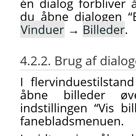
én dialog forbliver 
du åbne dialogen
“
Vinduer
→
Billeder
.
4.2.2. Brug af dialog
I flervinduestilstan
åbne billeder øv
indstillingen
“
Vis bi
fanebladsmenuen.