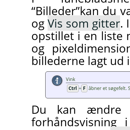
“
Billeder
”
kan du v
og
Vis som gitter
. 
opstillet i en lis
og pixeldimension
billederne lagt ud 
Vink
Ctrl
+
F
åbner et søgefelt. 
Du kan ændre st
forhåndsvisning 