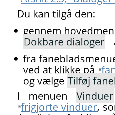
Du kan tilgå den:
gennem hovedmen
Dokbare dialoger
fra fanebladsmenue
ved at klikke på
fa
og vælge
Tilføj fan
I menuen
Vinduer
frigjorte vinduer
, s