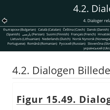
4.2. Dia
4. Dialoger rel
български (Bulgarian)
Català (Catalan)
Čeština (Czech)
Dansk (Danish)
(Spanish)
پارسی (Persian)
Suomi (Finnish)
Français (French)
Hrvatski
Lietuvis (Lithuanian)
Nederlands (Dutch)
Norsk Nynorsk (Norwegi
Portuguese)
Română (Romanian)
Pусский (Russian)
Slovenčina (Slo
український (Ukra
4.2. Dialogen Billed
Figur 15.49. Dialo