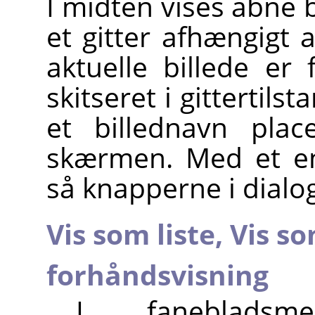
I midten vises åbne bi
et gitter afhængigt a
aktuelle billede er 
skitseret i gittertils
et billednavn plac
skærmen. Med et enk
så knapperne i dialo
Vis som liste,
Vis so
forhåndsvisning
I fanebladsm