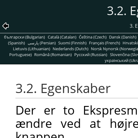
3.2. 
3. 
български (Bulgarian)
Català (Catalan)
Čeština (Czech)
Dansk (Danish)
(Spanish)
پارسی (Persian)
Suomi (Finnish)
Français (French)
Hrvatski
Lietuvis (Lithuanian)
Nederlands (Dutch)
Norsk Nynorsk (Norwegi
Portuguese)
Română (Romanian)
Pусский (Russian)
Slovenčina (Slo
український (Ukra
3.2. Egenskaber
Der er to Ekspresm
ændre ved at højre
knappen.