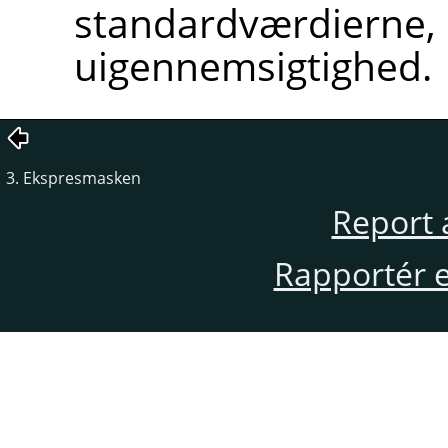
standardværdierne,
uigennemsigtighed.
3. Ekspresmasken
Report 
Rapportér en