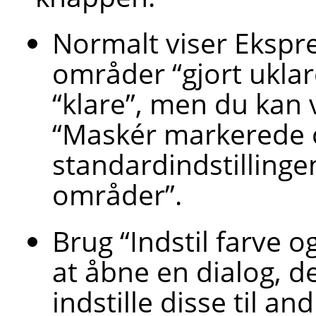
Normalt viser Eksp
områder
“
gjort ukla
“
klare
”
, men du kan 
“
Maskér markerede
standardindstilling
områder
”
.
Brug
“
Indstil farve 
at åbne en dialog, de
indstille disse til a