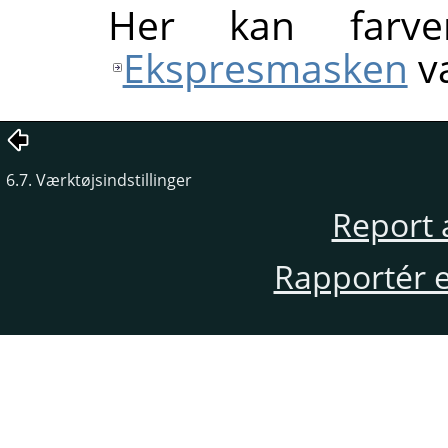
Her kan farve
Ekspresmasken
v
6.7. Værktøjsindstillinger
Report 
Rapportér en