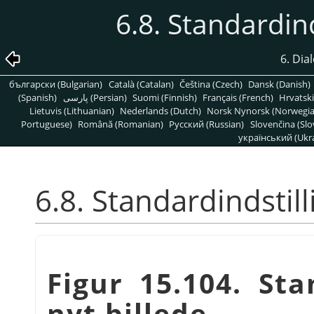
6.8. Standardind
6. Dia
български (Bulgarian)
Català (Catalan)
Čeština (Czech)
Dansk (Danish)
(Spanish)
پارسی (Persian)
Suomi (Finnish)
Français (French)
Hrvatski
Lietuvis (Lithuanian)
Nederlands (Dutch)
Norsk Nynorsk (Norwegi
Portuguese)
Română (Romanian)
Pусский (Russian)
Slovenčina (Slo
український (Ukra
6.8. Standardindstill
Figur 15.104. Sta
nyt billede