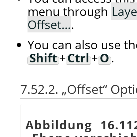
menu through
Laye
Offset…
.
You can also use t
Shift
+
Ctrl
+
O
.
7.52.2.
„
Offset
“
Opti
Abbildung 16.11