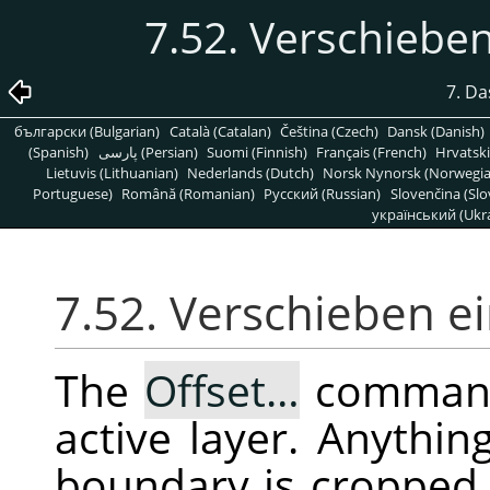
7.52. Verschieben
7. D
български (Bulgarian)
Català (Catalan)
Čeština (Czech)
Dansk (Danish)
(Spanish)
پارسی (Persian)
Suomi (Finnish)
Français (French)
Hrvatski
Lietuvis (Lithuanian)
Nederlands (Dutch)
Norsk Nynorsk (Norwegi
Portuguese)
Română (Romanian)
Pусский (Russian)
Slovenčina (Slo
український (Ukra
7.52. Verschieben ei
The
Offset…
command
active layer. Anythin
boundary is cropped