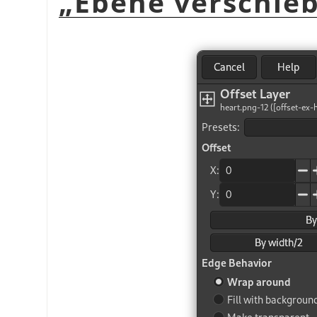
„
Ebene verschie