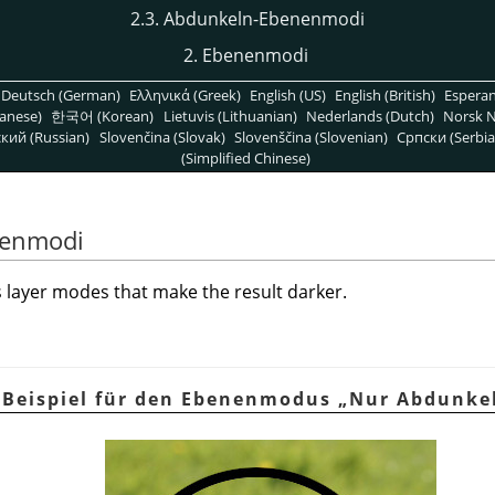
2.3. Abdunkeln-Ebenenmodi
2. Ebenenmodi
Deutsch (German)
Ελληνικά (Greek)
English (US)
English (British)
Espera
anese)
한국어 (Korean)
Lietuvis (Lithuanian)
Nederlands (Dutch)
Norsk N
кий (Russian)
Slovenčina (Slovak)
Slovenščina (Slovenian)
Српски (Serbia
(Simplified Chinese)
nenmodi
 layer modes that make the result darker.
. Beispiel für den Ebenenmodus
„
Nur Abdunke