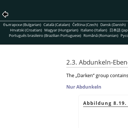
български (Bulgarian)
Català (Catalan)
Čeština (Czech)
Dansk (Danish)
Hrvatski (Croatian)
Magyar (Hungarian)
Italiano (Italian)
日本語 (Jap
Português brasileiro (Brazilian Portuguese)
Română (Romanian)
Pусс
2.3. Abdunkeln-Ebe
The
„
Darken
“
group contains
Nur Abdunkeln
Abbildung 8.19