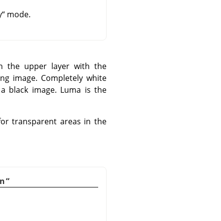
y
“
mode.
 the upper layer with the
ing image. Completely white
n a black image. Luma is the
or transparent areas in the
on
“