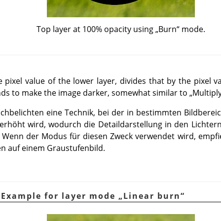
Top layer at 100% opacity using
„
Burn
“
mode.
pixel value of the lower layer, divides that by the pixel v
tends to make the image darker, somewhat similar to
„
Multipl
Nachbelichten eine Technik, bei der in bestimmten Bildbere
 erhöht wird, wodurch die Detaildarstellung in den Lichter
d. Wenn der Modus für diesen Zweck verwendet wird, empfi
n auf einem Graustufenbild.
 Example for layer mode
„
Linear burn
“