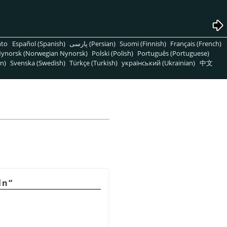
nto
Español (Spanish)
پارسی (Persian)
Suomi (Finnish)
Français (French)
ynorsk (Norwegian Nynorsk)
Polski (Polish)
Português (Portuguese)
n)
Svenska (Swedish)
Türkçe (Turkish)
український (Ukrainian)
中文
ln
“