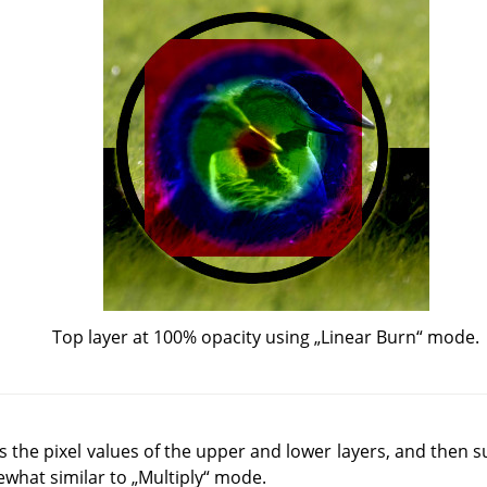
Top layer at 100% opacity using
„
Linear Burn
“
mode.
the pixel values of the upper and lower layers, and then su
ewhat similar to
„
Multiply
“
mode.