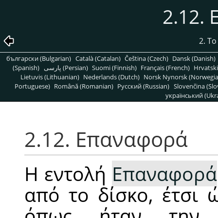
2.12.
2. Τ
български (Bulgarian)
Català (Catalan)
Čeština (Czech)
Dansk (Danish)
(Spanish)
پارسی (Persian)
Suomi (Finnish)
Français (French)
Hrvatski
Lietuvis (Lithuanian)
Nederlands (Dutch)
Norsk Nynorsk (Norwegi
Portuguese)
Română (Romanian)
Pусский (Russian)
Slovenčina (Slo
український (Ukra
2.12. Επαναφορά
Η εντολή
Επαναφορά
από το δίσκο, έτσι 
όπως ήταν την 