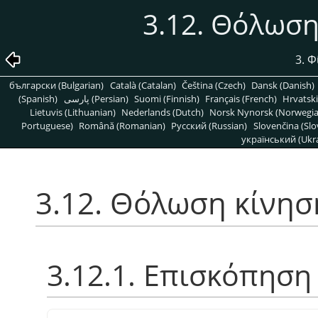
3.12. Θόλωση
3. 
български (Bulgarian)
Català (Catalan)
Čeština (Czech)
Dansk (Danish)
(Spanish)
پارسی (Persian)
Suomi (Finnish)
Français (French)
Hrvatski
Lietuvis (Lithuanian)
Nederlands (Dutch)
Norsk Nynorsk (Norwegi
Portuguese)
Română (Romanian)
Pусский (Russian)
Slovenčina (Slo
український (Ukra
3.12. Θόλωση κίνησ
3.12.1. Επισκόπηση