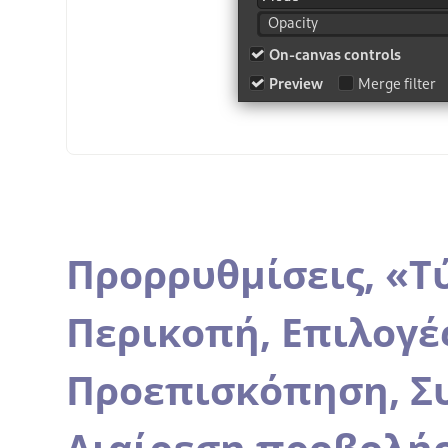
Προρρυθμίσεις,
«
Τ
Περικοπή,
Επιλογέ
Προεπισκόπηση,
Σ
Διαίρεση προβολή