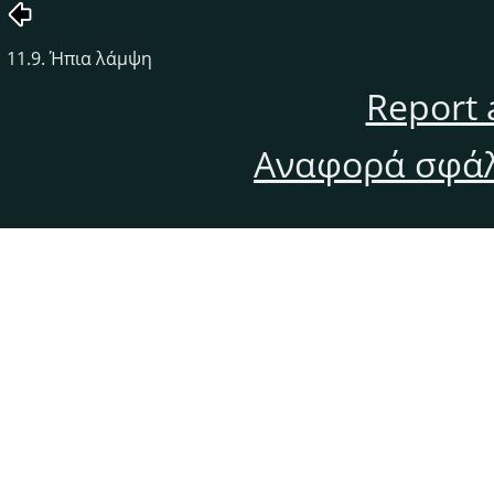
11.9. Ήπια λάμψη
Report 
Αναφορά σφάλ