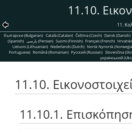
11.10. Εικο
11. Κα
български (Bulgarian)
Català (Catalan)
Čeština (Czech)
Dansk (Danish)
(Spanish)
پارسی (Persian)
Suomi (Finnish)
Français (French)
Hrvatski
Lietuvis (Lithuanian)
Nederlands (Dutch)
Norsk Nynorsk (Norwegi
Portuguese)
Română (Romanian)
Pусский (Russian)
Slovenčina (Slo
український (Ukra
11.10. Εικονοστοιχε
11.10.1. Επισκόπησ