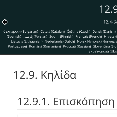
12.
12. Φί
български (Bulgarian)
Català (Catalan)
Čeština (Czech)
Dansk (Danish)
(Spanish)
پارسی (Persian)
Suomi (Finnish)
Français (French)
Hrvatski
Lietuvis (Lithuanian)
Nederlands (Dutch)
Norsk Nynorsk (Norwegi
Portuguese)
Română (Romanian)
Pусский (Russian)
Slovenčina (Slo
український (Ukra
12.9. Κηλίδα
12.9.1. Επισκόπηση