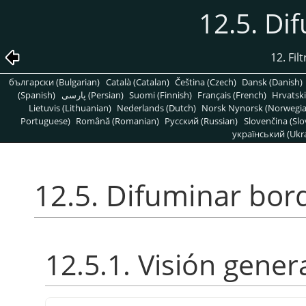
12.5. Di
12. Fil
български (Bulgarian)
Català (Catalan)
Čeština (Czech)
Dansk (Danish)
(Spanish)
پارسی (Persian)
Suomi (Finnish)
Français (French)
Hrvatski
Lietuvis (Lithuanian)
Nederlands (Dutch)
Norsk Nynorsk (Norwegi
Portuguese)
Română (Romanian)
Pусский (Russian)
Slovenčina (Slo
український (Ukra
12.5. Difuminar bor
12.5.1. Visión gener