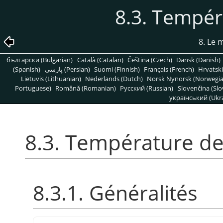
8.3. Tempér
8. Le
български (Bulgarian)
Català (Catalan)
Čeština (Czech)
Dansk (Danish)
(Spanish)
پارسی (Persian)
Suomi (Finnish)
Français (French)
Hrvatski
Lietuvis (Lithuanian)
Nederlands (Dutch)
Norsk Nynorsk (Norwegi
Portuguese)
Română (Romanian)
Pусский (Russian)
Slovenčina (Slo
український (Ukra
8.3. Température de
8.3.1. Généralités