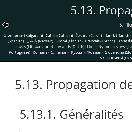
5.13. Propa
5. Fil
български (Bulgarian)
Català (Catalan)
Čeština (Czech)
Dansk (Danish)
(Spanish)
پارسی (Persian)
Suomi (Finnish)
Français (French)
Hrvatski
Lietuvis (Lithuanian)
Nederlands (Dutch)
Norsk Nynorsk (Norwegi
Portuguese)
Română (Romanian)
Pусский (Russian)
Slovenčina (Slo
український (Ukra
5.13. Propagation d
5.13.1. Généralités