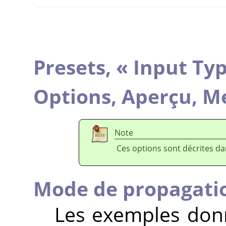
Presets,
«
Input Ty
Options,
Aperçu,
Me
Note
Ces options sont décrites d
Mode de propagati
Les exemples donn