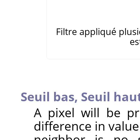
Filtre appliqué plus
es
Seuil bas,
Seuil hau
A pixel will be p
difference in valu
neighbor is no 