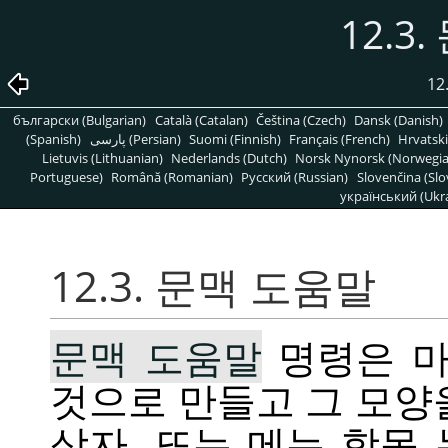
12.3
12
български (Bulgarian)
Català (Catalan)
Čeština (Czech)
Dansk (Danish)
(Spanish)
پارسی (Persian)
Suomi (Finnish)
Français (French)
Hrvatski
Lietuvis (Lithuanian)
Nederlands (Dutch)
Norsk Nynorsk (Norwegi
Portuguese)
Română (Romanian)
Pусский (Russian)
Slovenčina (Slo
український (Ukra
12.3. 문맥 도움말
문맥 도움말
명령은 마
것으로 만들고 그 모
상자, 또는 메뉴 항목