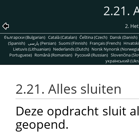
2.21. 
2. He
български (Bulgarian)
Català (Catalan)
Čeština (Czech)
Dansk (Danish)
(Spanish)
پارسی (Persian)
Suomi (Finnish)
Français (French)
Hrvatski
Lietuvis (Lithuanian)
Nederlands (Dutch)
Norsk Nynorsk (Norwegi
Portuguese)
Română (Romanian)
Pусский (Russian)
Slovenčina (Slo
український (Ukra
2.21. Alles sluiten
Deze opdracht sluit a
geopend.