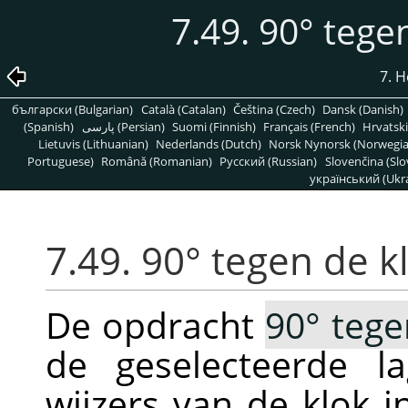
7.49. 90° tege
7. 
български (Bulgarian)
Català (Catalan)
Čeština (Czech)
Dansk (Danish)
(Spanish)
پارسی (Persian)
Suomi (Finnish)
Français (French)
Hrvatski
Lietuvis (Lithuanian)
Nederlands (Dutch)
Norsk Nynorsk (Norwegi
Portuguese)
Română (Romanian)
Pусский (Russian)
Slovenčina (Slo
український (Ukra
7.49. 90° tegen de k
De opdracht
90° tege
de geselecteerde l
wijzers van de klok 