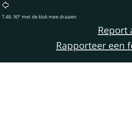
7.48. 90° met de klok mee draaien
Report 
Rapporteer een f