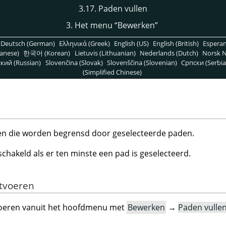
3.17. Paden vullen
3. Het menu
“
Bewerken
”
Deutsch (German)
Ελληνικά (Greek)
English (US)
English (British)
Espera
anese)
한국어 (Korean)
Lietuvis (Lithuanian)
Nederlands (Dutch)
Norsk N
кий (Russian)
Slovenčina (Slovak)
Slovenščina (Slovenian)
Српски (Serbia
(Simplified Chinese)
eden die worden begrensd door geselecteerde paden.
schakeld als er ten minste een pad is geselecteerd.
itvoeren
voeren vanuit het hoofdmenu met
Bewerken
→
Paden vulle