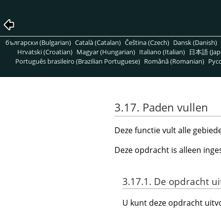
български (Bulgarian)
Català (Catalan)
Čeština (Czech)
Dansk (Danish)
Hrvatski (Croatian)
Magyar (Hungarian)
Italiano (Italian)
日本語 (Jap
Português brasileiro (Brazilian Portuguese)
Română (Romanian)
Pусс
3.17. Paden vullen
Deze functie vult alle gebi
Deze opdracht is alleen inge
3.17.1. De opdracht u
U kunt deze opdracht uit