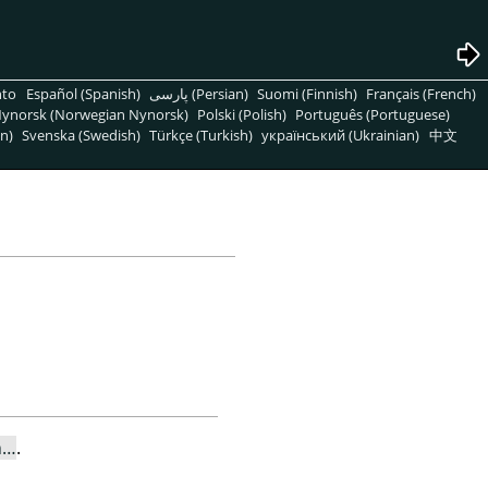
nto
Español (Spanish)
پارسی (Persian)
Suomi (Finnish)
Français (French)
ynorsk (Norwegian Nynorsk)
Polski (Polish)
Português (Portuguese)
n)
Svenska (Swedish)
Türkçe (Turkish)
український (Ukrainian)
中文
n…
.