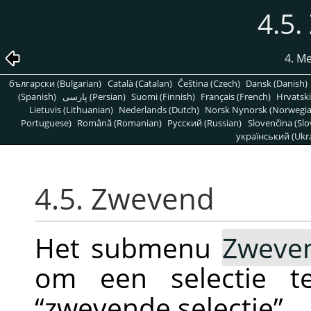
4.5
4. M
български (Bulgarian)
Català (Catalan)
Čeština (Czech)
Dansk (Danish)
(Spanish)
پارسی (Persian)
Suomi (Finnish)
Français (French)
Hrvatski
Lietuvis (Lithuanian)
Nederlands (Dutch)
Norsk Nynorsk (Norwegi
Portuguese)
Română (Romanian)
Pусский (Russian)
Slovenčina (Slo
український (Ukra
4.5. Zwevend
Het submenu
Zweve
om een selectie t
“
zwevende selectie
”
.