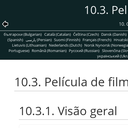
10.3. Pel
10. 
български (Bulgarian)
Català (Catalan)
Čeština (Czech)
Dansk (Danish)
(Spanish)
پارسی (Persian)
Suomi (Finnish)
Français (French)
Hrvatski
Lietuvis (Lithuanian)
Nederlands (Dutch)
Norsk Nynorsk (Norwegi
Portuguese)
Română (Romanian)
Pусский (Russian)
Slovenčina (Slo
український (Ukra
10.3. Película de fil
10.3.1. Visão geral