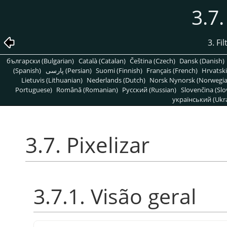
3.7.
3. Fi
български (Bulgarian)
Català (Catalan)
Čeština (Czech)
Dansk (Danish)
(Spanish)
پارسی (Persian)
Suomi (Finnish)
Français (French)
Hrvatski
Lietuvis (Lithuanian)
Nederlands (Dutch)
Norsk Nynorsk (Norwegi
Portuguese)
Română (Romanian)
Pусский (Russian)
Slovenčina (Slo
український (Ukra
3.7. Pixelizar
3.7.1. Visão geral