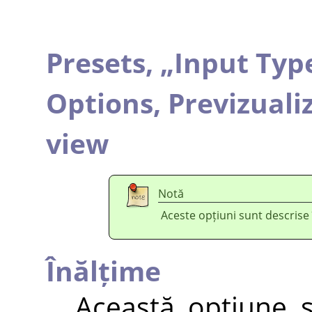
Presets,
„
Input Typ
Options,
Previzuali
view
Notă
Aceste opțiuni sunt descrise
Înălțime
Această opțiune sp