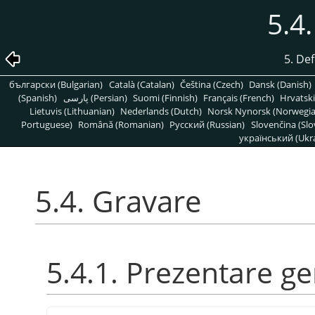
5.4
5. Def
български (Bulgarian)
Català (Catalan)
Čeština (Czech)
Dansk (Danish)
(Spanish)
پارسی (Persian)
Suomi (Finnish)
Français (French)
Hrvatski
Lietuvis (Lithuanian)
Nederlands (Dutch)
Norsk Nynorsk (Norwegi
Portuguese)
Română (Romanian)
Pусский (Russian)
Slovenčina (Slo
український (Ukra
5.4. Gravare
5.4.1. Prezentare g