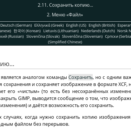
2.11. Сохранить копию…
2. Меню
«
Файл
»
Deutsch (German)
Ελληνικά (Greek)
English (US)
English (British)
Espera
anese)
한국어 (Korean)
Lietuvis (Lithuanian)
Nederlands (Dutch)
Norsk N
кий (Russian)
Slovenčina (Slovak)
Slovenščina (Slovenian)
Српски (Serbia
(Simplified Chinese)
опию…
является аналогом команды
Сохранить
, но с одним ва
 сохранения и сохраняет изображение в формате XCF, 
т его «чистым» (то есть без несохранённых изменен
закрыть
GIMP
, выводится сообщение о том, что изображе
изменения) и даётся возможность его сохранить.
х случаях, когда нужно сохранить копию изображения
одным файлом без перерывов.