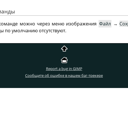
оманды
й команде можно через меню изображения
Файл
→
Сох
ы по умолчанию отсутствуют.
Report a bug in GIMP
Сообщите об ошибке в нашем баг-трекере