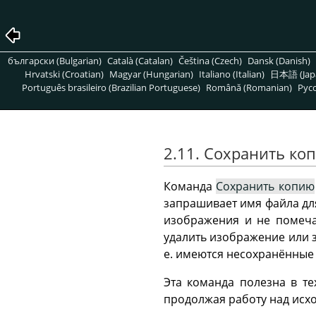
български (Bulgarian)
Català (Catalan)
Čeština (Czech)
Dansk (Danish)
Hrvatski (Croatian)
Magyar (Hungarian)
Italiano (Italian)
日本語 (Jap
Português brasileiro (Brazilian Portuguese)
Română (Romanian)
Pусс
2.11. Сохранить к
Команда
Сохранить копию
запрашивает имя файла для
изображения и не помечае
удалить изображение или 
е. имеются несохранённые 
Эта команда полезна в те
продолжая работу над исх