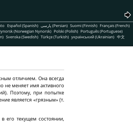
nto
Español (Spanish)
پارسی (Persian)
Suomi (Finnish)
Français (French)
ynorsk (Norwegian Nynorsk)
Polski (Polish)
Português (Portuguese)
n)
Svenska (Swedish)
Türkçe (Turkish)
український (Ukrainian)
中文
жным отличием. Она всегда
но не меняет имя активного
ий). Поэтому, при попытке
ние является «грязным» (т.
 в его текущем состоянии,