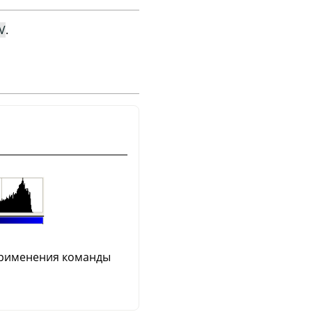
V
.
 применения команды