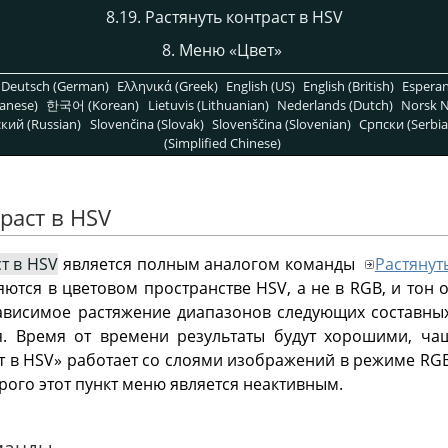
8.19. Растянуть контраст в HSV
8. Меню
«
Цвет
»
Deutsch (German)
Ελληνικά (Greek)
English (US)
English (British)
Espera
anese)
한국어 (Korean)
Lietuvis (Lithuanian)
Nederlands (Dutch)
Norsk N
кий (Russian)
Slovenčina (Slovak)
Slovenščina (Slovenian)
Српски (Serbia
(Simplified Chinese)
траст в HSV
т в HSV
является полным аналогом команды
Растянут
яются в цветовом пространстве HSV, а не в RGB, и тон 
висимое растяжение диапазонов следующих составных
. Время от времени результаты будут хорошими, ч
т в HSV
»
работает со слоями изображений в режиме RG
рого этот пункт меню является неактивным.
оманды