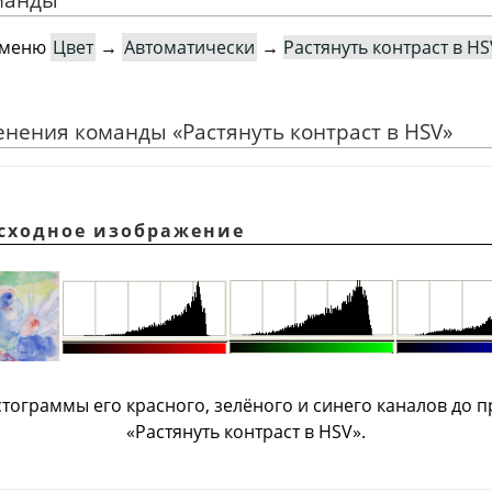
в меню
Цвет
→
Автоматически
→
Растянуть контраст в HS
менения команды
«
Растянуть контраст в HSV
»
Исходное изображение
стограммы его красного, зелёного и синего каналов до
«
Растянуть контраст в HSV
»
.