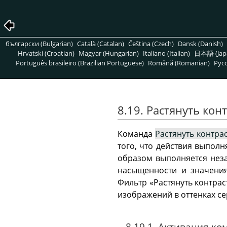
български (Bulgarian)
Català (Catalan)
Čeština (Czech)
Dansk (Danish)
Hrvatski (Croatian)
Magyar (Hungarian)
Italiano (Italian)
日本語 (Jap
Português brasileiro (Brazilian Portuguese)
Română (Romanian)
Pусс
8.19. Растянуть кон
Команда
Растянуть контрас
того, что действия выполн
образом выполняется неза
насыщенности и значения
Фильтр
«
Растянуть контрас
изображений в оттенках се
8.19.1. Активация к