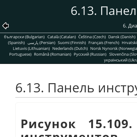
6.13. Пане
6. Ди
български (Bulgarian)
Català (Catalan)
Čeština (Czech)
Dansk (Danish)
(Spanish)
پارسی (Persian)
Suomi (Finnish)
Français (French)
Hrvatski
Lietuvis (Lithuanian)
Nederlands (Dutch)
Norsk Nynorsk (Norwegi
Portuguese)
Română (Romanian)
Pусский (Russian)
Slovenčina (Slo
український (Ukra
6.13. Панель инст
Рисунок 15.109
инструментов