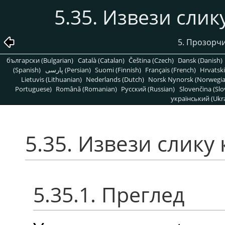
5.35. Извези слик
5. Прозорчи
български (Bulgarian)
Català (Catalan)
Čeština (Czech)
Dansk (Danish)
(Spanish)
پارسی (Persian)
Suomi (Finnish)
Français (French)
Hrvatski
Lietuvis (Lithuanian)
Nederlands (Dutch)
Norsk Nynorsk (Norwegi
Portuguese)
Română (Romanian)
Pусский (Russian)
Slovenčina (Slo
український (Ukra
5.35. Извези слику
5.35.1. Преглед