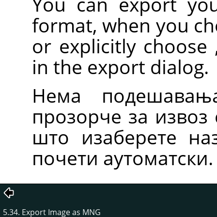
You can export yo
format, when you c
or explicitly choose
in the export dialog.
Нема подешавањ
прозорче за извоз 
што изаберете наз
почети аутоматски.
5.34. Export Image as MNG