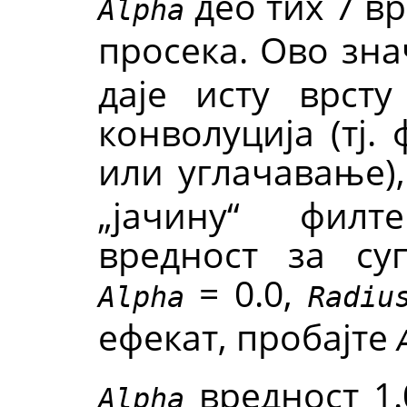
део тих 7 вр
Alpha
просека. Ово зн
даје исту врст
конволуција (тј.
или углачавање)
„јачину“ филт
вредност за су
= 0.0,
Alpha
Radiu
ефекат, пробајте
вредност 1.
Alpha