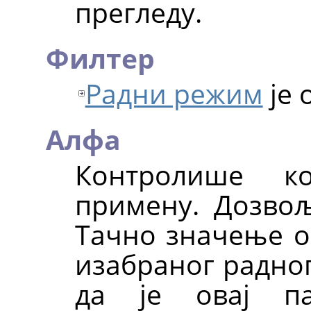
прегледу.
Филтер
Радни режим
је 
Алфа
Контролише к
примену. Дозвоље
Тачно значење о
изабраног радног
да је овај па