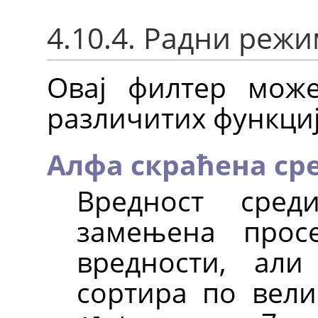
4.10.4. Радни реж
Овај филтер мож
различитих функциј
Алфа скраћена ср
Вредност сред
замењена прос
вредности, ал
сортира по вел