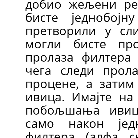
добио жељени рез
бисте једнобојн
претворили у сли
могли бисте пр
пролаза филтера 
чега следи прол
процене, а зати
ивица. Имајте на
побољшања ивиц
само након јед
филтера (алфа с