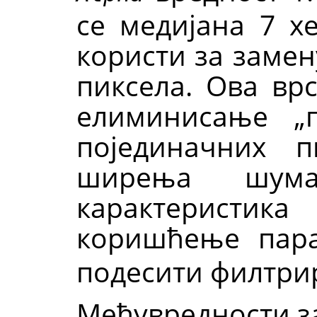
се медијана 7 х
користи за заме
пиксела. Ова врс
елиминисање „
појединачних 
ширења шум
карактеристик
коришћење пар
подесити филтри
Међувредности 