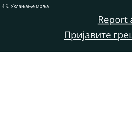
4.9. Уклањање мрља
Report 
Пријавите гре