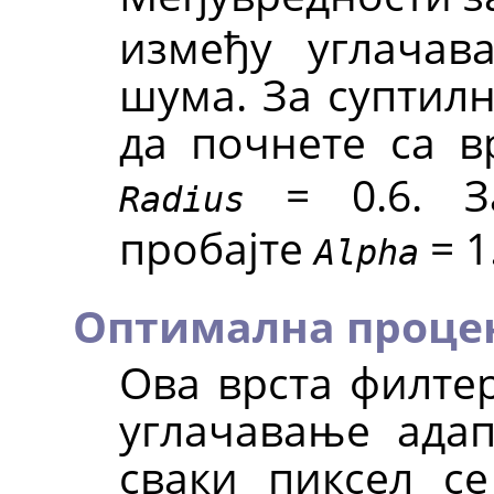
између углача
шума. За суптил
да почнете са 
= 0.6. За
Radius
пробајте
= 1
Alpha
Оптимална проце
Ова врста филте
углачавање адап
сваки пиксел се