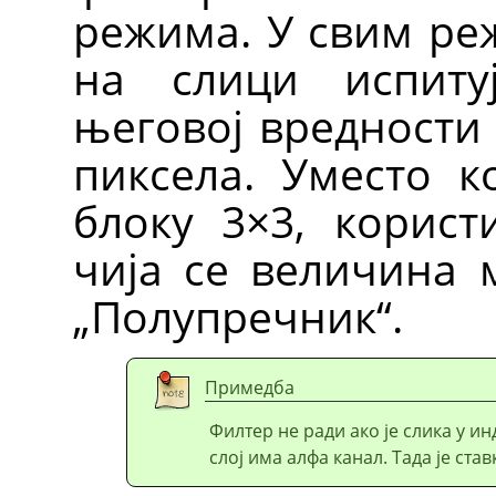
режима. У свим ре
на слици испиту
његовој вредности
пиксела. Уместо 
блоку 3×3, корист
чија се величина 
„Полупречник“.
Примедба
Филтер не ради ако је слика у 
слој има алфа канал. Тада је ст