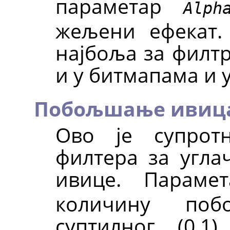
параметар
Alph
жељени ефекат.
најбоља за филт
и у битмапама и у
Побољшање ивиц
Ово је супрот
филтера за угл
ивице. Парам
количину по
суптилног (0.1)