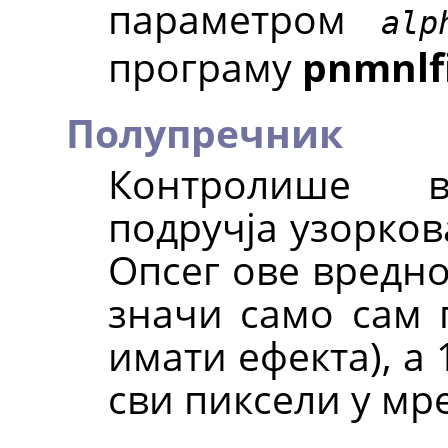
параметром
alp
програму
pnmnlfi
Полупречник
Контролише в
подручја узорков
Опсег ове вреднос
значи само сам 
имати ефекта), а 
сви пиксели у мр