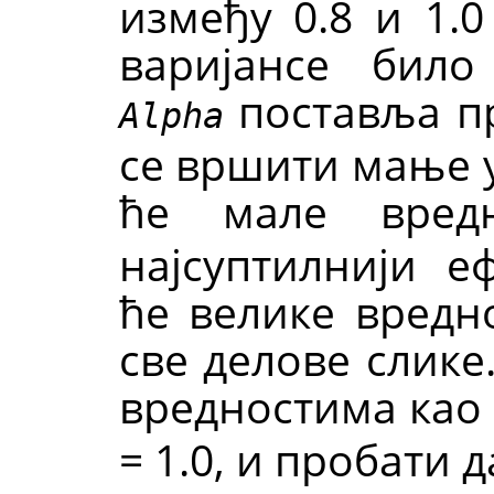
између 0.8 и 1.
варијансе било
поставља пр
Alpha
се вршити мање у
ће мале вре
најсуптилнији е
ће велике вредно
све делове слике
вредностима као
= 1.0, и пробати