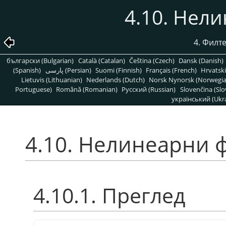
4.10. Нел
4. Филт
български (Bulgarian)
Català (Catalan)
Čeština (Czech)
Dansk (Danish)
(Spanish)
پارسی (Persian)
Suomi (Finnish)
Français (French)
Hrvatski
Lietuvis (Lithuanian)
Nederlands (Dutch)
Norsk Nynorsk (Norwegi
Portuguese)
Română (Romanian)
Pусский (Russian)
Slovenčina (Slo
український (Ukra
4.10. Нелинеарни 
4.10.1. Преглед