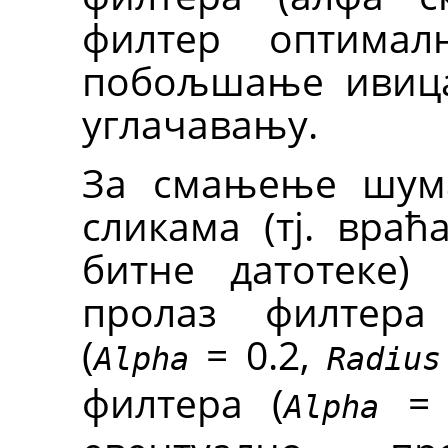
филтер оптимал
побољшање ивица
углачавању.
За смањење шума
сликама (тј. враћ
битне датотеке)
пролаз филтера
(
= 0.2,
Alpha
Radius
филтера (
= 
Alpha