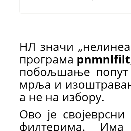
НЛ значи
„
нелине
програма
pnmnlfilt
побољшање попут 
мрља и изоштравања
а не на избору.
Ово је својеврсни
филтерима. Има