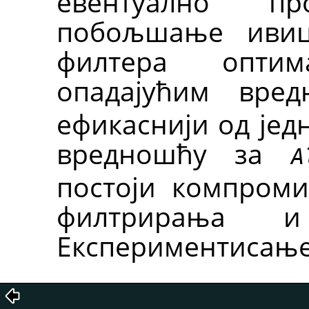
евентуално п
побољшање ивиц
филтера опти
опадајућим вре
ефикаснији од јед
вредношћу за
A
постоји компроми
филтрирања и
Експериментисање 