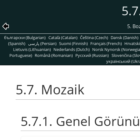
5.7
5. Bo
български (Bulgarian)
Català (Catalan)
Čeština (Czech)
Dansk (Danish)
(Spanish)
پارسی (Persian)
Suomi (Finnish)
Français (French)
Hrvatski
Lietuvis (Lithuanian)
Nederlands (Dutch)
Norsk Nynorsk (Norwegi
Portuguese)
Română (Romanian)
Pусский (Russian)
Slovenčina (Slo
український (Ukra
5.7. Mozaik
5.7.1. Genel Görün