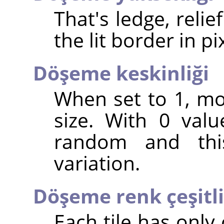
That's ledge, relief
the lit border in pi
Döşeme keskinliği
When set to 1, mo
size. With 0 valu
random and th
variation.
Döşeme renk çeşitli
Each tile has only