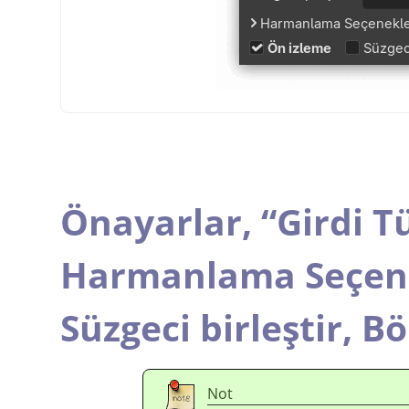
Önayarlar,
“
Girdi T
Harmanlama Seçene
Süzgeci birleştir,
Bö
Not