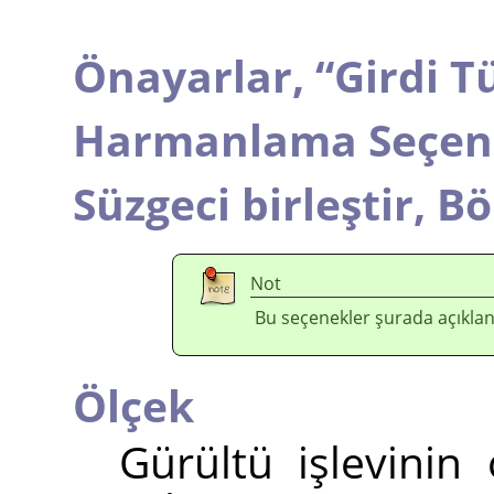
Önayarlar,
“
Girdi T
Harmanlama Seçene
Süzgeci birleştir,
Bö
Not
Bu seçenekler şurada açıklan
Ölçek
Gürültü işlevinin 