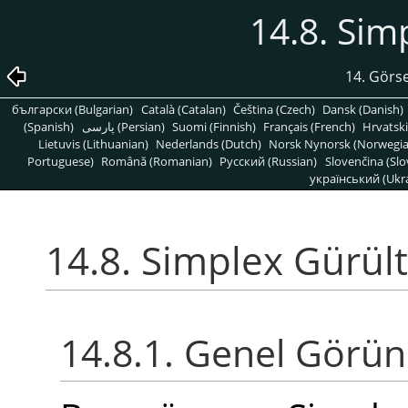
14.8. Sim
14. Görse
български (Bulgarian)
Català (Catalan)
Čeština (Czech)
Dansk (Danish)
(Spanish)
پارسی (Persian)
Suomi (Finnish)
Français (French)
Hrvatski
Lietuvis (Lithuanian)
Nederlands (Dutch)
Norsk Nynorsk (Norwegi
Portuguese)
Română (Romanian)
Pусский (Russian)
Slovenčina (Slo
український (Ukra
14.8. Simplex Gürül
14.8.1. Genel Görü