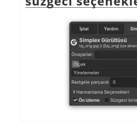
süzgeci seçenekl