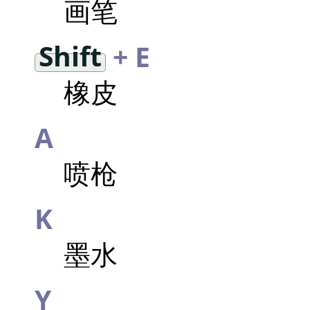
画笔
Shift
+ E
橡皮
A
喷枪
K
墨水
Y