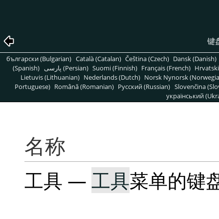
键
български (Bulgarian)
Català (Catalan)
Čeština (Czech)
Dansk (Danish)
(Spanish)
پارسی (Persian)
Suomi (Finnish)
Français (French)
Hrvatski
Lietuvis (Lithuanian)
Nederlands (Dutch)
Norsk Nynorsk (Norwegi
Portuguese)
Română (Romanian)
Pусский (Russian)
Slovenčina (Slo
український (Ukra
名称
工具 —
工具
菜单的键