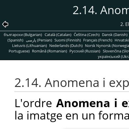
2.14. Ano
2. 
български (Bulgarian)
Català (Catalan)
Čeština (Czech)
Dansk (Danish)
(Spanish)
پارسی (Persian)
Suomi (Finnish)
Français (French)
Hrvatski
Lietuvis (Lithuanian)
Nederlands (Dutch)
Norsk Nynorsk (Norwegi
Portuguese)
Română (Romanian)
Pусский (Russian)
Slovenčina (Slo
український (Ukra
2.14. Anomena i ex
L'ordre
Anomena i ex
la imatge en un forma