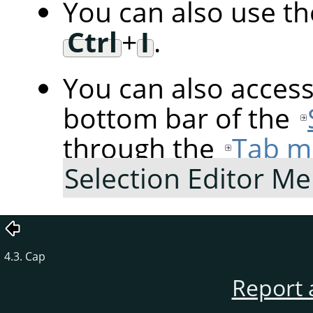
You can also use t
Ctrl
+
I
.
You can also acces
bottom bar of the
through the
Tab m
Selection Editor M
4.3. Cap
Report 