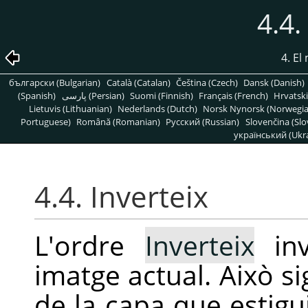
4.4.
4. E
български (Bulgarian)
Català (Catalan)
Čeština (Czech)
Dansk (Danish)
(Spanish)
پارسی (Persian)
Suomi (Finnish)
Français (French)
Hrvatski
Lietuvis (Lithuanian)
Nederlands (Dutch)
Norsk Nynorsk (Norwegi
Portuguese)
Română (Romanian)
Pусский (Russian)
Slovenčina (Slo
український (Ukra
4.4. Inverteix
L'ordre
Inverteix
inv
imatge actual. Això si
de la capa que estigu