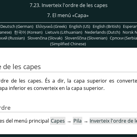
7.23. Inverteix l'ordre de les capes
7. El menú
«
Capa
»
Deutsch (German)
Ελληνικά (Greek)
English (US)
English (British)
Espera
anese)
한국어 (Korean)
Lietuvis (Lithuanian)
Nederlands (Dutch)
Norsk N
кий (Russian)
Slovenčina (Slovak)
Slovenščina (Slovenian)
Српски (Serbia
(Simplified Chinese)
e de les capes
rdre de les capes. És a dir, la capa superior es converteix
pa inferior es converteix en la capa superior.
ordre
es del menú principal
Capes
→
Pila
→
Inverteix l'ordre de 