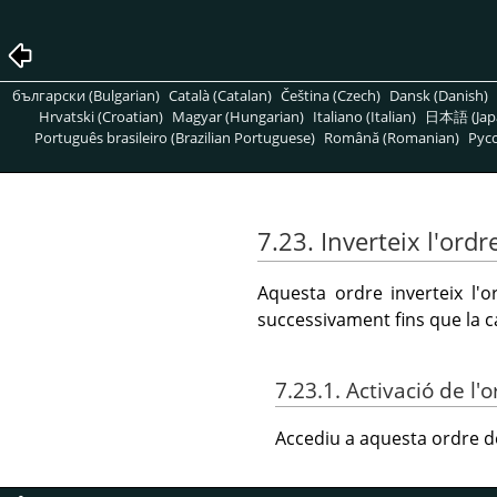
български (Bulgarian)
Català (Catalan)
Čeština (Czech)
Dansk (Danish)
Hrvatski (Croatian)
Magyar (Hungarian)
Italiano (Italian)
日本語 (Jap
Português brasileiro (Brazilian Portuguese)
Română (Romanian)
Pусс
7.23. Inverteix l'ordr
Aquesta ordre inverteix l'o
successivament fins que la ca
7.23.1. Activació de l'
Accediu a aquesta ordre d