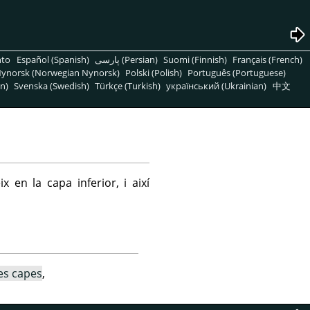
nto
Español (Spanish)
پارسی (Persian)
Suomi (Finnish)
Français (French)
ynorsk (Norwegian Nynorsk)
Polski (Polish)
Português (Portuguese)
n)
Svenska (Swedish)
Türkçe (Turkish)
український (Ukrainian)
中文
 en la capa inferior, i així
les capes
,