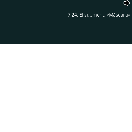
7.24. El submenú
«
Màscara
»