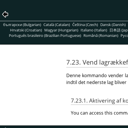
български (Bulgarian)
Català (Catalan)
Čeština (Czech)
Dansk (Danish)
Hrvatski (Croatian)
Magyar (Hungarian)
Italiano (Italian)
日本語 (Jap
Português brasileiro (Brazilian Portuguese)
Română (Romanian)
Pусс
7.23. Vend lagrække
Denne kommando vender laget
indtil det nederste lag bliver
7.23.1. Aktivering a
You can access this com