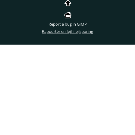
Report a bug in GIMP
Rapportér en fejl i fejlsporing