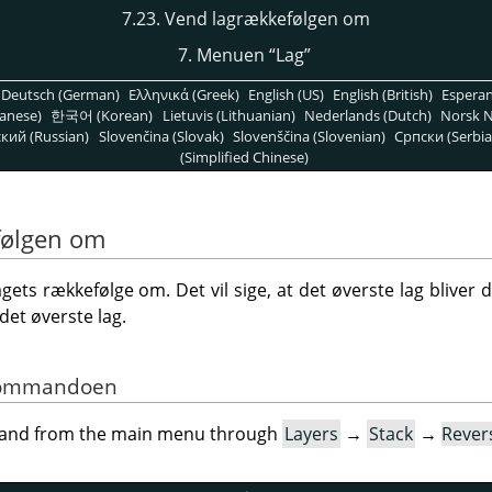
7.23. Vend lagrækkefølgen om
7. Menuen
“
Lag
”
Deutsch (German)
Ελληνικά (Greek)
English (US)
English (British)
Espera
anese)
한국어 (Korean)
Lietuvis (Lithuanian)
Nederlands (Dutch)
Norsk N
кий (Russian)
Slovenčina (Slovak)
Slovenščina (Slovenian)
Српски (Serbia
(Simplified Chinese)
følgen om
s rækkefølge om. Det vil sige, at det øverste lag bliver de
 det øverste lag.
f kommandoen
mand from the main menu through
Layers
→
Stack
→
Rever