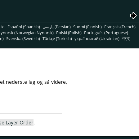
nto
Español (Spanish)
پارسی (Persian)
Suomi (Finnish)
Français (French)
ynorsk (Norwegian Nynorsk)
Polski (Polish)
Português (Portuguese)
n)
Svenska (Swedish)
Türkçe (Turkish)
український (Ukrainian)
中文
t nederste lag og så videre,
se Layer Order
.