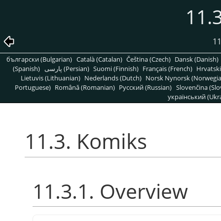
11.
11
български (Bulgarian)
Català (Catalan)
Čeština (Czech)
Dansk (Danish)
(Spanish)
پارسی (Persian)
Suomi (Finnish)
Français (French)
Hrvatski
Lietuvis (Lithuanian)
Nederlands (Dutch)
Norsk Nynorsk (Norwegi
Portuguese)
Română (Romanian)
Pусский (Russian)
Slovenčina (Slo
український (Ukra
11.3. Komiks
11.3.1. Overview