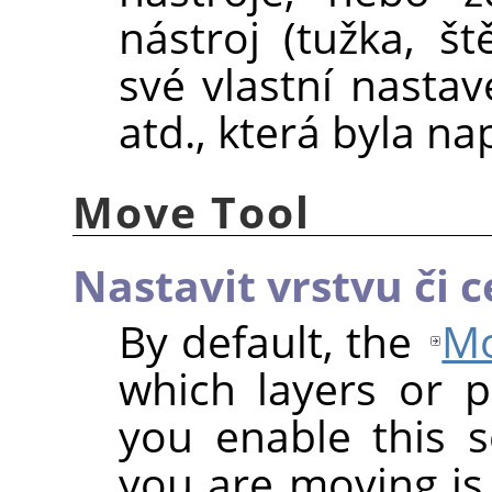
nástroj (tužka, št
své vlastní nasta
atd., která byla n
Move Tool
Nastavit vrstvu či c
By default, the
Mo
which layers or 
you enable this s
you are moving is 