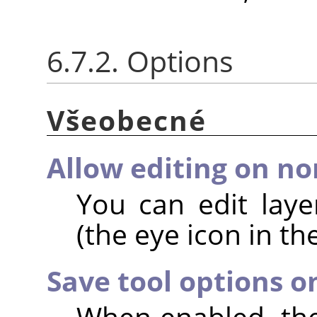
6.7.2. Options
Všeobecné
Allow editing on non
You can edit layer
(the eye icon in th
Save tool options o
When enabled, the 