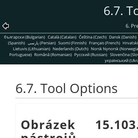
6.7. T
6. Pr
български (Bulgarian)
Català (Catalan)
Čeština (Czech)
Dansk (Danish)
(Spanish)
پارسی (Persian)
Suomi (Finnish)
Français (French)
Hrvatski
Lietuvis (Lithuanian)
Nederlands (Dutch)
Norsk Nynorsk (Norwegi
Portuguese)
Română (Romanian)
Pусский (Russian)
Slovenčina (Slo
український (Ukra
6.7. Tool Options
Obrázek 15.10
nástrojů