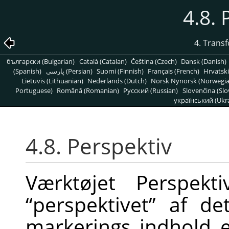
4.8. 
4. Trans
български (Bulgarian)
Català (Catalan)
Čeština (Czech)
Dansk (Danish)
(Spanish)
پارسی (Persian)
Suomi (Finnish)
Français (French)
Hrvatski
Lietuvis (Lithuanian)
Nederlands (Dutch)
Norsk Nynorsk (Norwegi
Portuguese)
Română (Romanian)
Pусский (Russian)
Slovenčina (Slo
український (Ukra
4.8. Perspektiv
Værktøjet Perspekt
“
perspektivet
”
af det
markerings indhold el