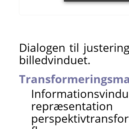
Dialogen til justerin
billedvinduet.
Transformeringsma
Informationsvind
repræse
perspektivtransf