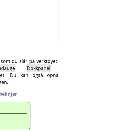
 som du slår på verktøyet.
ndauge
→
Dokkpanel
→
øyet. Du kan også opna
sen.
pelinjer