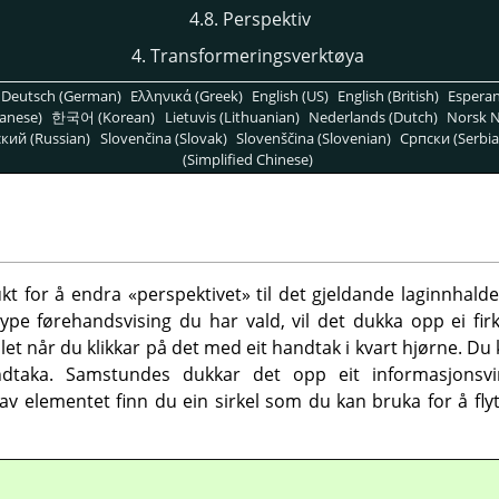
4.8. Perspektiv
4. Transformeringsverktøya
Deutsch (German)
Ελληνικά (Greek)
English (US)
English (British)
Espera
anese)
한국어 (Korean)
Lietuvis (Lithuanian)
Nederlands (Dutch)
Norsk N
кий (Russian)
Slovenčina (Slovak)
Slovenščina (Slovenian)
Српски (Serbia
(Simplified Chinese)
t for å endra «perspektivet» til det gjeldande laginnhaldet, 
ype førehandsvising du har vald, vil det dukka opp ei fir
alet når du klikkar på det med eit handtak i kvart hjørne. D
ndtaka. Samstundes dukkar det opp eit informasjons
av elementet finn du ein sirkel som du kan bruka for å flyt