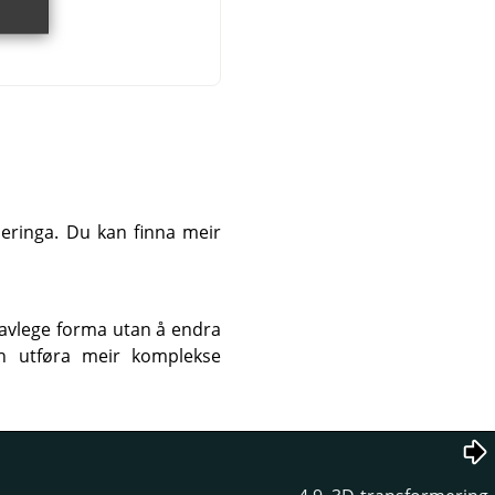
meringa. Du kan finna meir
avlege forma utan å endra
an utføra meir komplekse