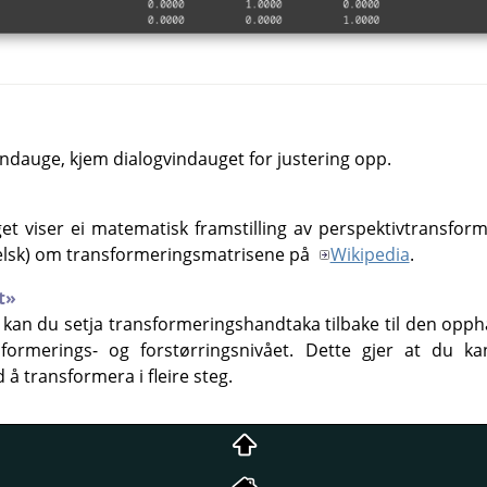
vindauge, kjem dialogvindauget for justering opp.
t viser ei matematisk framstilling av perspektivtransfor
elsk) om transformeringsmatrisene på
Wikipedia
.
t»
an du setja transformeringshandtaka tilbake til den opph
sformerings- og forstørringsnivået. Dette gjer at du k
å transformera i fleire steg.