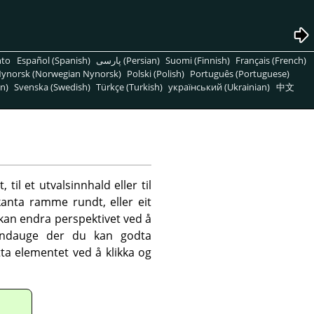
nto
Español (Spanish)
پارسی (Persian)
Suomi (Finnish)
Français (French)
ynorsk (Norwegian Nynorsk)
Polski (Polish)
Português (Portuguese)
n)
Svenska (Swedish)
Türkçe (Turkish)
український (Ukrainian)
中文
til et utvalsinnhald eller til
kanta ramme rundt, eller eit
u kan endra perspektivet ved å
vindauge der du kan godta
ta elementet ved å klikka og