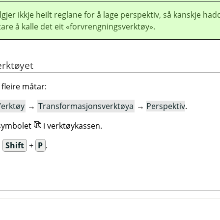
lgjer ikkje heilt reglane for å lage perspektiv, så kanskje had
tare å kalle det eit «forvrengningsverktøy».
verktøyet
fleire måtar:
Verktøy
→
Transformasjonsverktøya
→
Perspektiv
.
ysymbolet
i verktøykassen.
n
Shift
+
P
.