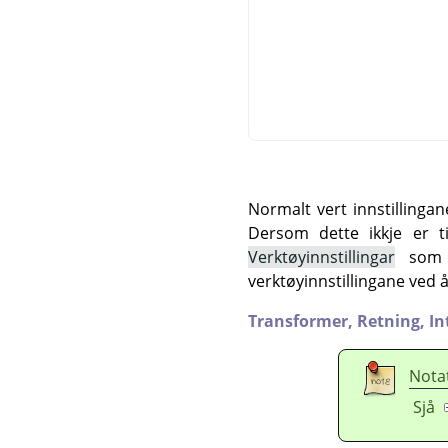
Normalt vert innstillinga
Dersom dette ikkje er ti
Verktøyinnstillingar
som v
verktøyinnstillingane ved 
Transformer,
Retning,
In
Nota
Sjå