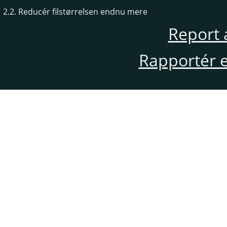
2.2. Reducér filstørrelsen endnu mere
Report 
Rapportér en