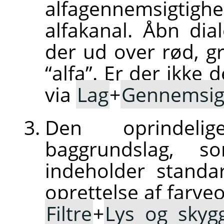
alfagennemsigti
alfakanal. Åbn di
der ud over rød, g
“
alfa
”
. Er der ikke d
via
Lag
+
Gennemsig
Den oprindelig
baggrundslag, 
indeholder standar
oprettelse af farve
Filtre
+
Lys og skyg