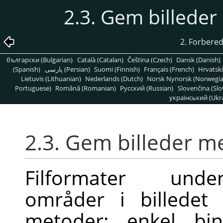
2.3. Gem billede
2. Forbered 
български (Bulgarian)
Català (Catalan)
Čeština (Czech)
Dansk (Danish)
(Spanish)
پارسی (Persian)
Suomi (Finnish)
Français (French)
Hrvatski
Lietuvis (Lithuanian)
Nederlands (Dutch)
Norsk Nynorsk (Norwegi
Portuguese)
Română (Romanian)
Pусский (Russian)
Slovenčina (Slo
український (Ukra
2.3. Gem billeder 
Filformater under
områder i billedet 
metoder: enkel bi