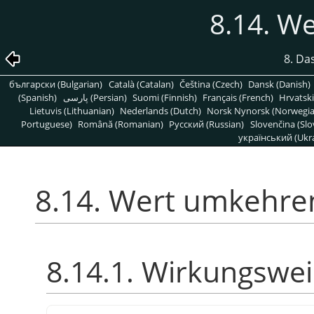
8.14. W
8. Da
български (Bulgarian)
Català (Catalan)
Čeština (Czech)
Dansk (Danish)
(Spanish)
پارسی (Persian)
Suomi (Finnish)
Français (French)
Hrvatski
Lietuvis (Lithuanian)
Nederlands (Dutch)
Norsk Nynorsk (Norwegi
Portuguese)
Română (Romanian)
Pусский (Russian)
Slovenčina (Slo
український (Ukra
8.14. Wert umkehre
8.14.1. Wirkungswe