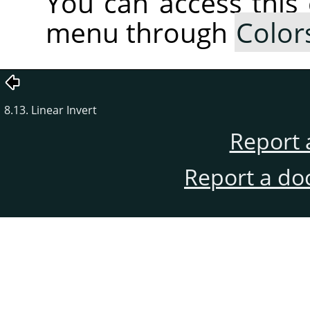
You can access thi
menu through
Color
8.13. Linear Invert
Report 
Report a do