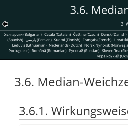
3.6. Media
3. 
български (Bulgarian)
Català (Catalan)
Čeština (Czech)
Dansk (Danish)
(Spanish)
پارسی (Persian)
Suomi (Finnish)
Français (French)
Hrvatski
Lietuvis (Lithuanian)
Nederlands (Dutch)
Norsk Nynorsk (Norwegi
Portuguese)
Română (Romanian)
Pусский (Russian)
Slovenčina (Slo
український (Ukra
3.6. Median-Weichz
3.6.1. Wirkungsweis