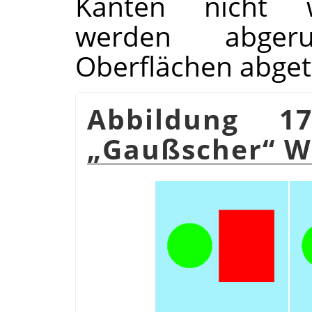
Kanten nicht w
werden abger
Oberflächen abget
Abbildung 1
„
Gaußscher
“
We