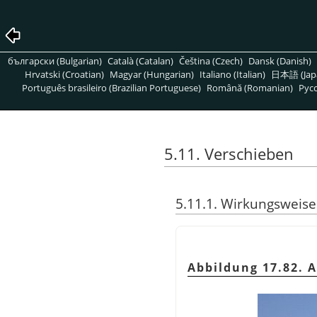
български (Bulgarian)
Català (Catalan)
Čeština (Czech)
Dansk (Danish)
Hrvatski (Croatian)
Magyar (Hungarian)
Italiano (Italian)
日本語 (Jap
Português brasileiro (Brazilian Portuguese)
Română (Romanian)
Pусс
5.11. Verschieben
5.11.1. Wirkungsweise
Abbildung 17.82. 