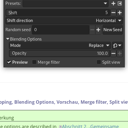
ipping,
Blending Options,
Vorschau,
Merge filter,
Split vi
rkung
e options are described in
Abschnitt 2, „Gemeinsame