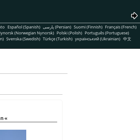
nto
Español (Spanish)
پارسی (Persian)
Suomi (Finnish)
Français (French)
ynorsk (Norwegian Nynorsk)
Polski (Polish)
Português (Portuguese)
n)
Svenska (Swedish)
Türkçe (Turkish)
український (Ukrainian)
中文
en«