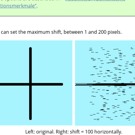
tionsmerkmale“
.
u can set the maximum shift, between 1 and 200 pixels.
Left: original. Right: shift = 100 horizontally.