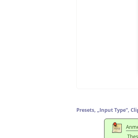
Presets,
„
Input Type
“
,
Cl
Anme
Thes