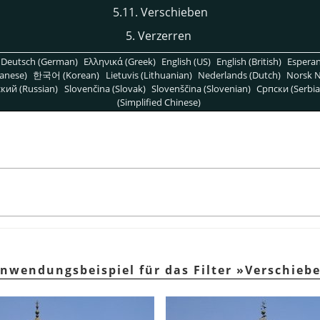
5.11. Verschieben
5. Verzerren
Deutsch (German)
Ελληνικά (Greek)
English (US)
English (British)
Espera
anese)
한국어 (Korean)
Lietuvis (Lithuanian)
Nederlands (Dutch)
Norsk N
кий (Russian)
Slovenčina (Slovak)
Slovenščina (Slovenian)
Српски (Serbia
(Simplified Chinese)
Anwendungsbeispiel für das Filter »Verschieb