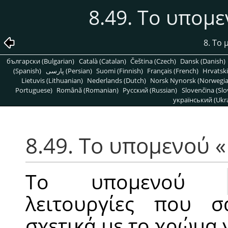
8.49. Το υπομ
8. Το
български (Bulgarian)
Català (Catalan)
Čeština (Czech)
Dansk (Danish)
(Spanish)
پارسی (Persian)
Suomi (Finnish)
Français (French)
Hrvatski
Lietuvis (Lithuanian)
Nederlands (Dutch)
Norsk Nynorsk (Norwegi
Portuguese)
Română (Romanian)
Pусский (Russian)
Slovenčina (Slo
український (Ukra
8.49. Το υπομενού
«
Το υπομενού
λειτουργίες που σ
σχετικά με το χρώμα γ