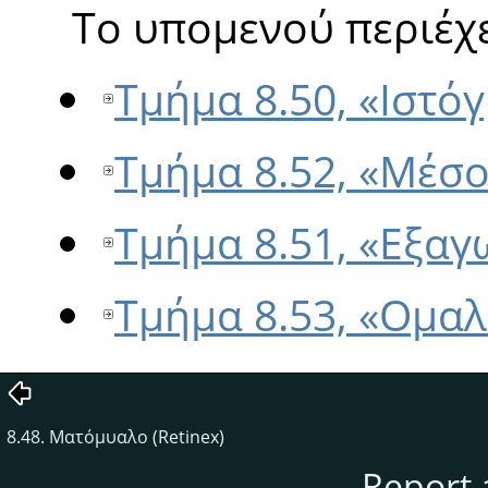
Το υπομενού περιέχε
Τμήμα 8.50, «Ιστό
Τμήμα 8.52, «Μέσ
Τμήμα 8.51, «Εξα
Τμήμα 8.53, «Ομα
8.48. Ματόμυαλο (Retinex)
Report 