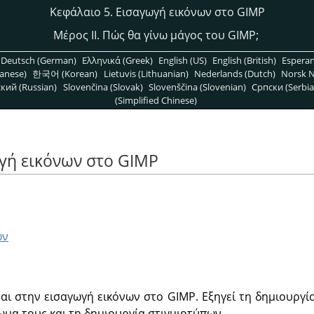
Κεφάλαιο 5. Εισαγωγή εικόνων στο GIMP
Μέρος II. Πώς θα γίνω μάγος του
GIMP
;
Deutsch (German)
Ελληνικά (Greek)
English (US)
English (British)
Espera
anese)
한국어 (Korean)
Lietuvis (Lithuanian)
Nederlands (Dutch)
Norsk N
кий (Russian)
Slovenčina (Slovak)
Slovenščina (Slovenian)
Српски (Serbia
(Simplified Chinese)
γή εικόνων στο GIMP
ων
αι στην εισαγωγή εικόνων στο GIMP. Εξηγεί τη δημιουργί
ωμα τους και τη δημιουργία στιγμιοτύπων.