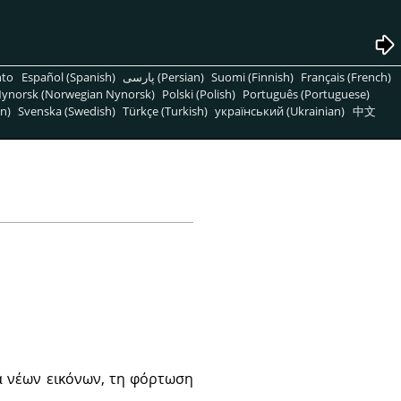
nto
Español (Spanish)
پارسی (Persian)
Suomi (Finnish)
Français (French)
ynorsk (Norwegian Nynorsk)
Polski (Polish)
Português (Portuguese)
n)
Svenska (Swedish)
Türkçe (Turkish)
український (Ukrainian)
中文
α νέων εικόνων, τη φόρτωση