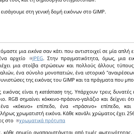
εισάγουμε στη γενική δομή εικόνων στο GIMP.
φτόμαστε μια
εικόνα
σαν κάτι που αντιστοιχεί σε μία απλή 
ένα αρχείο
JPEG
. Στην πραγματικότητα, όμως, μια ε
ιέχει μια στοίβα στρώσεων και πολλούς άλλους τύπους 
αλιών, ένα σύνολο μονοπατιών, ένα ιστορικό "αναιρέσεων
 συνιστώσες της εικόνας του
GIMP
και τα πράγματα που μπορ
ς εικόνας είναι η
κατάσταση
της. Υπάρχουν τρεις δυνατές 
ιο. RGB σημαίνει κόκκινο-πράσινο-γαλάζιο και δείχνει ότ
ό ένα
«
κόκινο
»
επίπεδο, ένα
«
πράσινο
»
επίπεδο, κα
λήρως χρωματιστή εικόνα. Κάθε κανάλι χρώματος έχει 256
ες στο
χρωματικά πρότυπα
ς, κάθε σημείο αναπαριστάνεται από τιμές φωτεινότητας,