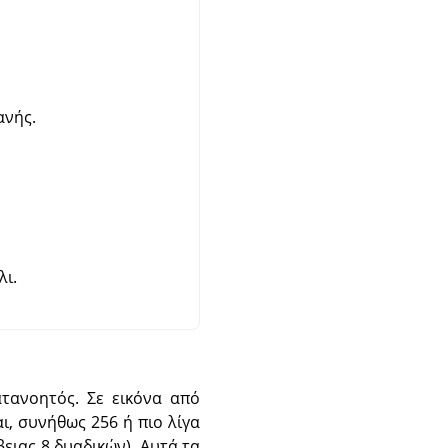
ανής.
ι.
κατανοητός. Σε εικόνα από
, συνήθως 256 ή πιο λίγα
ειας 8 δυαδικών). Αυτά τα