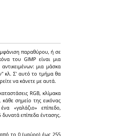
εμφάνιση παραθύρου, ή σε
ικόνα του
GIMP
είναι μια
αντικειμένων: μια μάσκα
" κλ. Σ' αυτό το τμήμα θα
είτε να κάνετε με αυτά.
καταστάσεις RGB, κλίμακα
ι κάθε σημείο της εικόνας
ι ένα
«
γαλάζιο
»
επίπεδο,
 δυνατά επίπεδα έντασης.
 από το 0 (μαύρο) έως 255