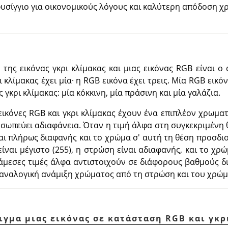
υσίγγιο για οικονομικούς λόγους και καλύτερη απόδοση χ
 της εικόνας γκρι κλίμακας και μιας εικόνας RGB είναι 
ρι κλίμακας έχει μία· η RGB εικόνα έχει τρεις. Μία RGB εικ
 γκρι κλίμακας: μία κόκκινη, μία πράσινη και μία γαλάζια.
εικόνες RGB και γκρι κλίμακας έχουν ένα επιπλέον χρωματ
οσωπεύει αδιαφάνεια. Όταν η τιμή άλφα στη συγκεκριμένη
αι πλήρως διαφανής και το χρώμα σ' αυτή τη θέση προσδιορ
ίναι μέγιστο (255), η στρώση είναι αδιαφανής, και το χρ
άμεσες τιμές άλφα αντιστοιχούν σε διάφορους βαθμούς δι
 αναλογική ανάμιξη χρώματος από τη στρώση και του χρώμ
ιγμα μιας εικόνας σε κατάσταση RGB και γκρ