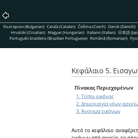
български (Bulgarian)
Català (Catalan)
Čeština (Czech)
Dansk (Danish)
Hrvatski (Croatian)
Magyar (Hungarian)
Italiano (Italian)
日本語 (Jap
Português brasileiro (Brazilian Portuguese)
Română (Romanian)
Pусс
Κεφάλαιο 5. Εισαγω
Πίνακας Περιεχομένων
1. Τύποι εικόνας
2. Δημιουργία νέων αρχεί
3. Άνοιγμα εικόνων
Αυτό το κεφάλαιο αναφέρετ
εικόνων από αρχεία, το σάρ