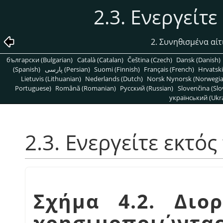
2.3. Ενεργείτε
2. Συνηθισμένα αί
български (Bulgarian)
Català (Catalan)
Čeština (Czech)
Dansk (Danish)
(Spanish)
پارسی (Persian)
Suomi (Finnish)
Français (French)
Hrvatski
Lietuvis (Lithuanian)
Nederlands (Dutch)
Norsk Nynorsk (Norwegi
Portuguese)
Română (Romanian)
Pусский (Russian)
Slovenčina (Slo
український (Ukra
2.3. Ενεργείτε εκτός
Σχήμα 4.2. Διο
χρησιμοποιώντας