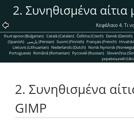
2. Συνηθισμένα αίτια
Κεφάλαιο 4. Τι ν
български (Bulgarian)
Català (Catalan)
Čeština (Czech)
Dansk (Danish)
(Spanish)
پارسی (Persian)
Suomi (Finnish)
Français (French)
Hrvatski
Lietuvis (Lithuanian)
Nederlands (Dutch)
Norsk Nynorsk (Norwegi
Portuguese)
Română (Romanian)
Pусский (Russian)
Slovenčina (Slo
український (Ukra
2. Συνηθισμένα αίτ
GIMP